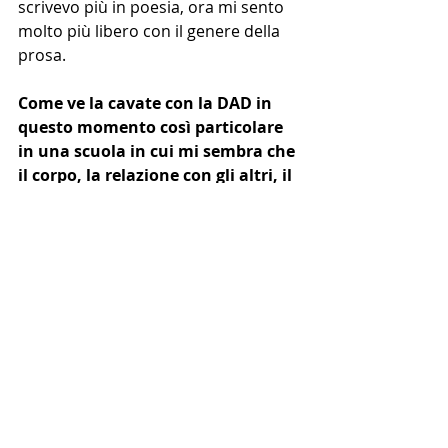
scrivevo più in poesia, ora mi sento 
molto più libero con il genere della 
prosa.
Come ve la cavate con la DAD in 
questo momento così particolare 
in una scuola in cui mi sembra che 
il corpo, la relazione con gli altri, il 
lavoro di gruppo siano molto 
importanti? 
Christian: 
Probabilmente tutti gli 
studenti stanno risentendo di 
questa situazione. Nonostante ci 
piacciano tantissimo le materie che 
studiamo, ci ritroviamo a stare 
davanti allo schermo tante ore ed è 
molto pesante. 
Allo stesso tempo ci adeguiamo con 
quel poco che abbiamo. 