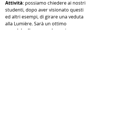
Attività
: possiamo chiedere ai nostri 
studenti, dopo aver visionato questi 
ed altri esempi, di girare una veduta 
alla Lumière. Sarà un ottimo
esercizio di osservazione
 che 
stimolerà l'attenzione
 e la 
ricerca 
della cura del particolare
.
recensioni
attività
lavori dei ragazi
Cinema a scuola
Flippedclassroom
Linguaggio cinematografico
Post recenti
Mostra tutti