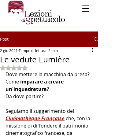
Post
2 giu 2021
Tempo di lettura: 2 min
Le vedute Lumière
Valutazione NaN stelle su 5.
Dove mettere la macchina da presa?
Come 
imparare a
 creare 
un'inquadratura
?
Da dove partire?
Seguiamo il suggerimento del 
Cinémathèque Française
che, con l
a 
missione di diffondere il patrimonio 
cinematografico francese,
 da 