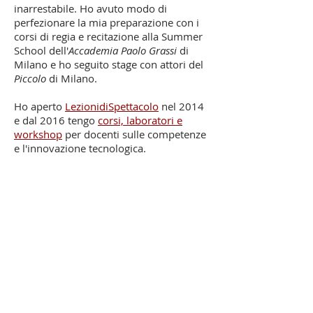
inarrestabile. Ho avuto modo di
perfezionare la mia preparazione con i
corsi di regia e recitazione alla Summer
School dell'
Accademia Paolo Grassi
di
Milano e ho seguito stage con attori del
Piccolo
di Milano.
Ho aperto
LezionidiSpettacolo
nel 2014
e dal 2016 tengo
corsi, laboratori e
workshop
per docenti sulle competenze
e l'innovazione tecnologica.
© 2023 by Elisabetta Monetti. Proudly
created with Wix.com
Tutti gli articoli sono di proprietà di
Elisabetta Monetti. Le fotografie delle
sezioni CHI SONO e FOTOGALLERY, e di
contesti scolastici ben riconoscibili sono
di proprietà di Elisabetta Monetti. Questi
materiali sono quindi tutelati dalle leggi
sul diritto d'autore ed è pertanto vietato
qualsiasi utilizzo che non sia stato
espressamente autorizzato in forma