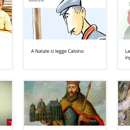
A Natale si legge Calvino
La
in