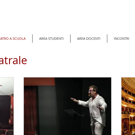
EATRO A SCUOLA
AREA STUDENTI
AREA DOCENTI
INCONTRI
atrale