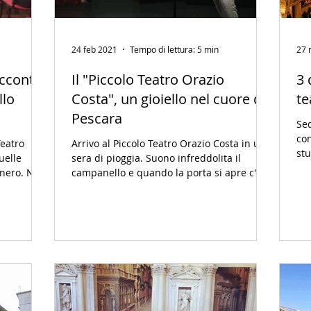
24 feb 2021
Tempo di lettura: 5 min
27 
cconta
Il "Piccolo Teatro Orazio
3 
llo
Costa", un gioiello nel cuore di
te
Pescara
Sed
con
Teatro
Arrivo al Piccolo Teatro Orazio Costa in una
stu
uelle
sera di pioggia. Suono infreddolita il
Se 
 nero. Non
campanello e quando la porta si apre c'è
lui,...