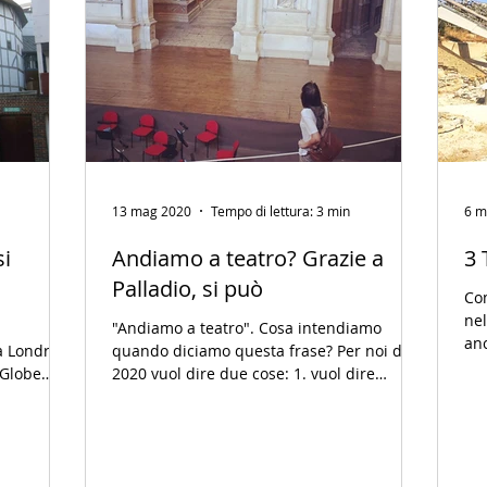
13 mag 2020
Tempo di lettura: 3 min
6 m
si
Andiamo a teatro? Grazie a
3 
Palladio, si può
Com
nel
"Andiamo a teatro". Cosa intendiamo
anc
a Londra
quando diciamo questa frase? Per noi del
sol
l Globe
2020 vuol dire due cose: 1. vuol dire
andare a vedere uno...