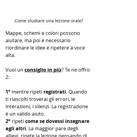
Come studiare una lezione orale?
Mappe, schemi e colori possono 
aiutare, ma poi è necessario 
riordinare le idee e ripetere a voce 
alta.
Vuoi un 
consiglio in più
? Te ne offro 
2:
1°
 mentre ripeti 
registrati
. Quando 
ti riascolti troverai gli errori, le 
interazioni, i silenzi. La registrazione 
è un valido aiuto.
2°
 ripeti 
come se dovessi insegnare 
agli altri
. La maggior pare degli 
allievi, ripete la lezione pensando di 