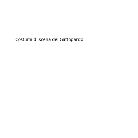
Costumi di scena del Gattopardo
di 
E.M.
in 
CinemaAScuola
#Flippedclassroom
#Terzamedia
#Attività
#StoriaDellArte
#StoriaDelCinema
Visconti
Terza Media
Flippedclassroom
Storia del cinema