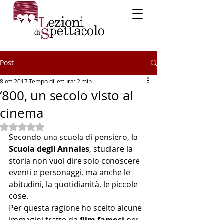
Post
8 ott 2017
Tempo di lettura: 2 min
‘800, un secolo visto al
cinema
Valutazione NaN stelle su 5.
Secondo una scuola di pensiero, la 
Scuola degli Annales
, studiare la 
storia non vuol dire solo conoscere 
eventi e personaggi, ma anche le 
abitudini, la quotidianità, le piccole 
cose. 
Per questa ragione ho scelto alcune 
immagini tratte da 
film famosi
 per 