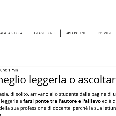
EATRO A SCUOLA
AREA STUDENTI
AREA DOCENTI
INCONTRI
tura: 1 min
eglio leggerla o ascoltar
elle su 5.
sia, di solito, arrivano allo studente dalle pagine di u
leggerle e 
farsi ponte tra l'autore e l'allievo
 ed è 
i della sua professione di docente, perchè la sua lettu
o
.