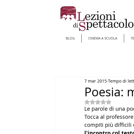
BLOG
CINEMA A SCUOLA
T
7 mar 2015
Tempo di let
Poesia: m
Valutazione NaN st
Le parole di una poe
Tocca al professore 
compiti più difficil
l'incontro col test