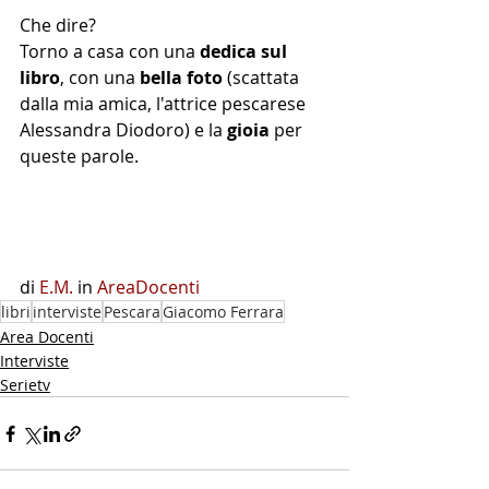
Che dire? 
Torno a casa con una 
dedica sul 
libro
, con una 
bella foto 
(scattata 
dalla mia amica, l'attrice pescarese 
Alessandra Diodoro) e la 
gioia
 per 
queste parole.
​di 
E.M.
 in 
AreaDocenti
libri
interviste
Pescara
Giacomo Ferrara
Area Docenti
Interviste
Serietv