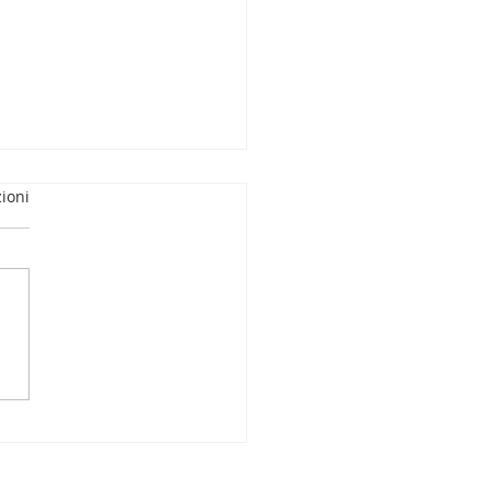
ioni
iAmo la Matematica