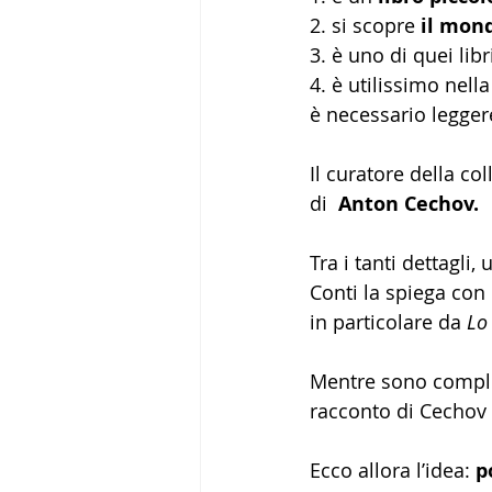
2. si scopre 
il mon
3. è uno di quei libri
4. è utilissimo nell
è necessario leggere 
Il curatore della col
di
  Anton Cechov. 
Tra i tanti dettagli,
Conti la spiega con 
in particolare da 
Lo
Mentre sono complet
racconto di Cechov
Ecco allora l’idea: 
p