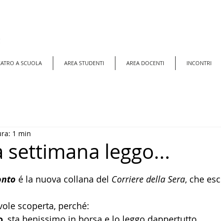
EATRO A SCUOLA
AREA STUDENTI
AREA DOCENTI
INCONTRI
ura: 1 min
 settimana leggo...
elle su 5.
onto
 é la nuova collana del 
Corriere della Sera
, che es
ole scoperta, perché:
o
, sta benissimo in borsa e lo leggo dappertutto.