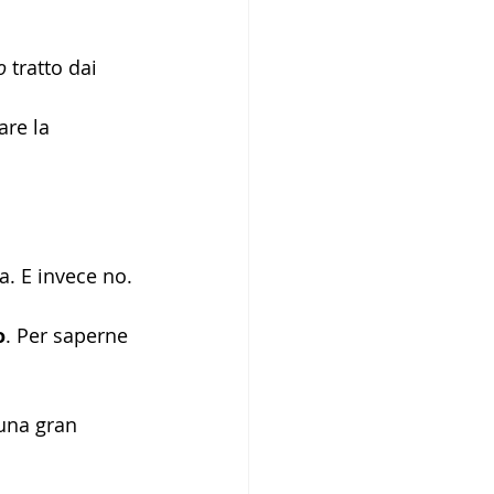
o
 tratto dai 
are la 
a. E invece no.
o
. Per saperne 
 una gran 