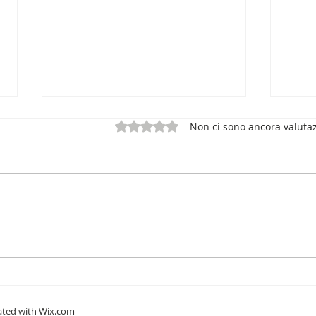
Valutazione 0 stelle su 5.
Non ci sono ancora valutaz
Legg
Devi leggere... non si può
dire
eated with Wix.com