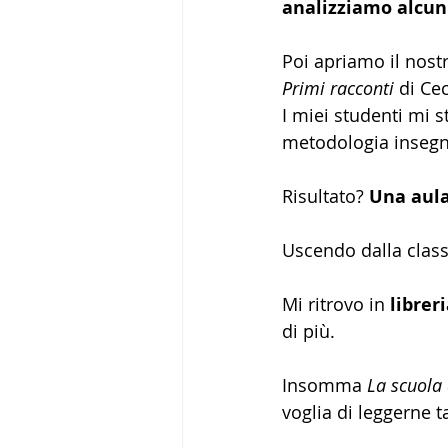
analizziamo alcuni
Poi apriamo il nost
Primi racconti 
di
Cec
I miei studenti mi s
metodologia insegn
Risultato? 
Una aula
Uscendo dalla class
Mi ritrovo in 
librer
di più.
Insomma 
La scuola 
voglia di leggerne ta