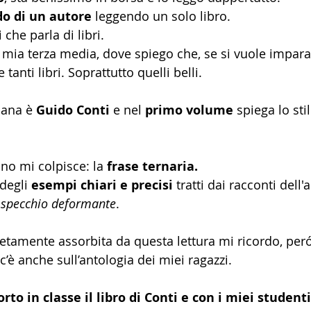
do di un autore
 leggendo un solo libro.
 che parla di libri.
a mia terza media, dove spiego che, se si vuole imparar
tanti libri. Soprattutto quelli belli.
lana è 
Guido Conti
 e nel
 primo volume 
spiega lo stil
 uno mi colpisce: la 
frase ternaria. 
degli 
esempi chiari e precisi
 tratti dai racconti dell
 specchio deformante
.
amente assorbita da questa lettura mi ricordo, peró
c’è anche sull’antologia dei miei ragazzi. 
orto in classe il libro di Conti e con i miei studenti