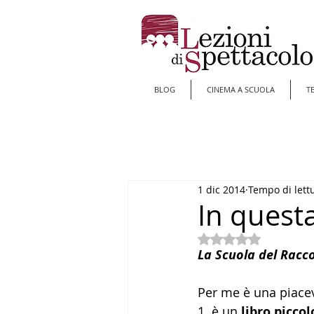
BLOG
CINEMA A SCUOLA
T
1 dic 2014
Tempo di lett
In questa
Valutazione NaN st
La Scuola del Racc
Per me è una piacev
1. è un 
libro piccol