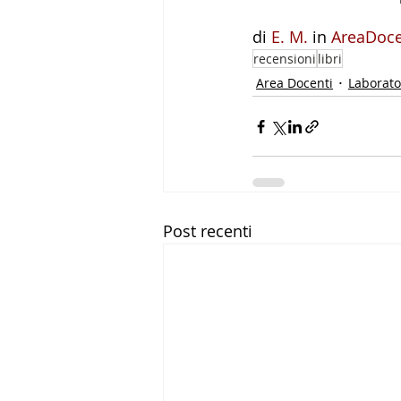
di 
E. M.
 in
AreaDoce
recensioni
libri
Area Docenti
Laborator
Post recenti