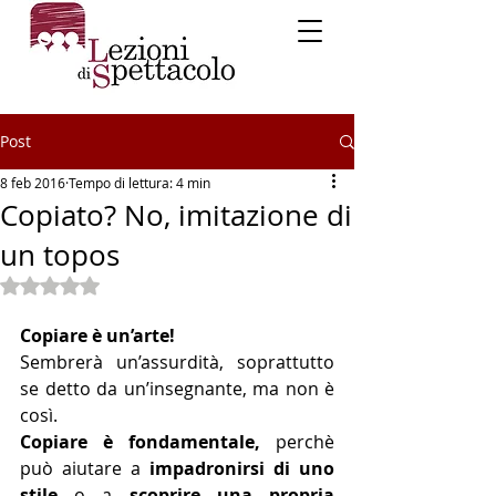
Post
8 feb 2016
Tempo di lettura: 4 min
Copiato? No, imitazione di
un topos
Valutazione NaN stelle su 5.
Copiare è un’arte!
Sembrerà un’assurdità, soprattutto 
se detto da un’insegnante, ma non è 
così.
Copiare è fondamentale,
 perchè 
può aiutare a 
impadronirsi di uno 
stile
 o a 
scoprire una propria 