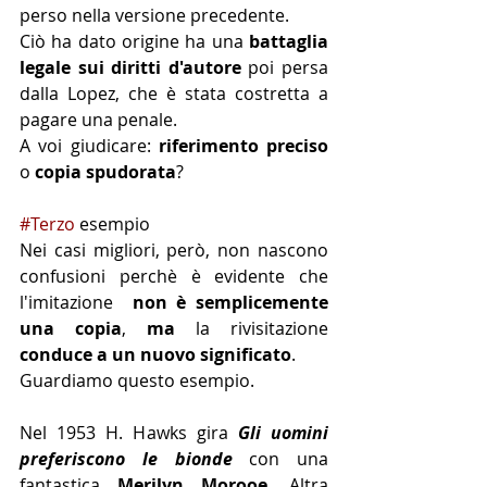
perso nella versione precedente.
Ciò ha dato origine ha una 
battaglia 
legale sui diritti d'autore
 poi persa 
dalla Lopez, che è stata costretta a 
pagare una penale.
A voi giudicare: 
riferimento preciso
o 
copia spudorata
?
#Terzo
 esempio
Nei casi migliori, però, non nascono 
confusioni perchè è evidente che 
l'imitazione  
non è semplicemente 
una copia
, 
ma 
la rivisitazione 
conduce a un nuovo significato
. 
Guardiamo questo esempio.
Nel 1953 H. Hawks gira
 Gli uomini 
preferiscono le bionde 
con una 
fantastica 
Merilyn Morooe
. Altra 