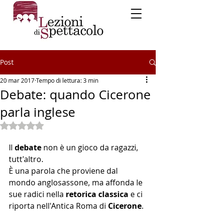
Post
20 mar 2017
Tempo di lettura: 3 min
Debate: quando Cicerone
parla inglese
Valutazione NaN stelle su 5.
Il 
debate
 non è un gioco da ragazzi, 
tutt'altro. 
È una parola che proviene dal 
mondo anglosassone, ma affonda le 
sue radici nella 
retorica classica
 e ci 
riporta nell'Antica Roma di 
Cicerone
.