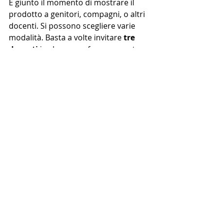
È giunto il momento di mostrare il 
prodotto a genitori, compagni, o altri 
docenti. Si possono scegliere varie 
modalità. Basta a volte invitare 
tre 
docenti
 in classe per fare una sorta 
di giuria per chiedere loro di 
esprimere un giudizio: è piaciuto? 
cosa migliorare? si avverte che è un 
lavoro di gruppo?
Oppure si può pensare a una 
socializzazione con altri classi. Si 
mostra il video a una classe di 
studenti più piccoli e si fa vedere 
tutto il percorso. Oppure nei casi 
migliori lo si può mostrare ai 
genitori, invitandoli in una 
socializzazione a scuola.