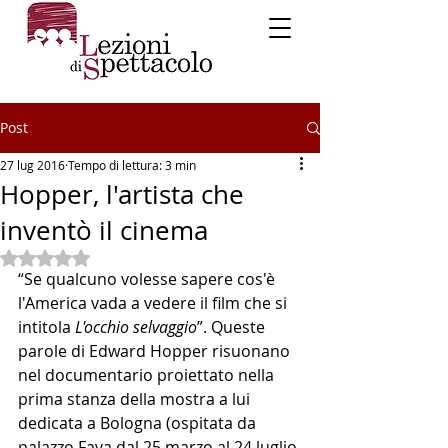
Post
27 lug 2016
Tempo di lettura: 3 min
Hopper, l'artista che
inventò il cinema
Valutazione NaN stelle su 5.
“Se qualcuno volesse sapere cos'è 
l'America vada a vedere il film che si 
intitola 
L'occhio selvaggio
”. Queste 
parole di Edward Hopper risuonano 
nel documentario proiettato nella 
prima stanza della mostra a lui 
dedicata a Bologna (ospitata da 
palazzo Fava dal 25 marzo al 24 luglio 