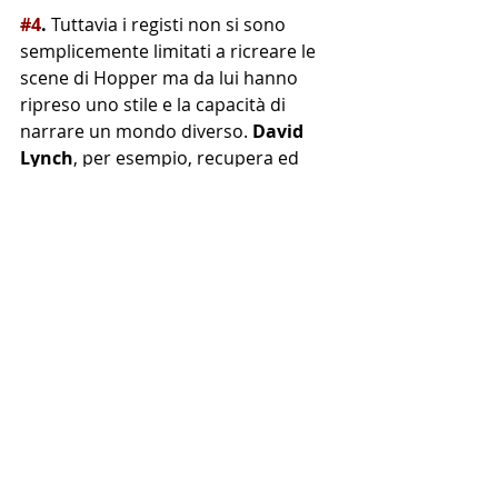
#4
. 
Tuttavia i registi non si sono 
semplicemente limitati a ricreare le 
scene di Hopper ma da lui hanno 
ripreso uno stile e la capacità di 
narrare un mondo diverso. 
David 
Lynch
, per esempio, recupera ed 
esaspera l'atmosfera:
 l'attesa 
diventa minaccia
. Ecco di seguito 
alcuni esempi tratti dalle scene di 
Lynch anche se l'elenco dei registi 
che hanno dialogato con l'artista 
americano potrebbe essere lungo se 
non infinito: Howard Hawks, Billy 
Wilder, Jaramusch, i fratelli Coen 
sono solo alcuni dei nomi di questo 
luminoso firmamento di stelle.