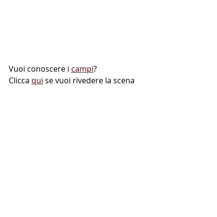
Vuoi conoscere i 
campi
? 
Clicca 
qui
 se vuoi rivedere la scena 
del film.
di 
E.M.
 in 
CinemaAScuola
Hitchcock
Cinema a scuola
Storia del cinema
Linguaggio cinematografico