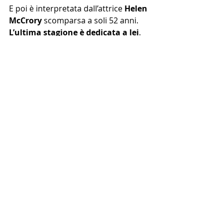
E poi è interpretata dall’attrice 
Helen 
McCrory 
scomparsa a soli 52 anni. 
L’ultima stagione è dedicata a lei
. 
di 
E.M.
 in 
Serietv
recensioni
Cillian Murphy
Serietv
Linguaggio cinematografico
Recensioni
Post recenti
Mostra tutti